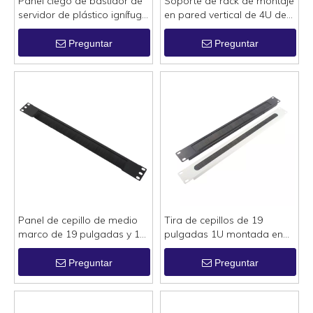
Panel ciego de bastidor de
Soporte de rack de montaje
servidor de plástico ignífugo
en pared vertical de 4U de
sin herramientas de 19
19 pulgadas para
pulgadas
interruptor de red y panel
Preguntar
Preguntar
de conexión
Panel de cepillo de medio
Tira de cepillos de 19
marco de 19 pulgadas y 1U
pulgadas 1U montada en
para sistema de cableado
bastidor
Preguntar
Preguntar