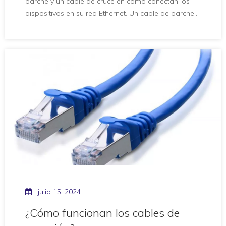
parche y un cable de cruce en cómo conectan los
dispositivos en su red Ethernet. Un cable de parche
vincula dispositivos como su computadora a un
enrutador o interruptor, mientras que un cable de
cruce conecta dispositivos similares directamente. El
uso del cable Ethernet incorrecto puede evitar que su
red funcione o cause velocidades lentas. Por
ejemplo, el cable de parche SFTP WEBITELECOMMS
CAT8 le brinda conexiones Ethernet confiables y de
alta velocidad para sus dispositivos.
julio 15, 2024
¿Cómo funcionan los cables de