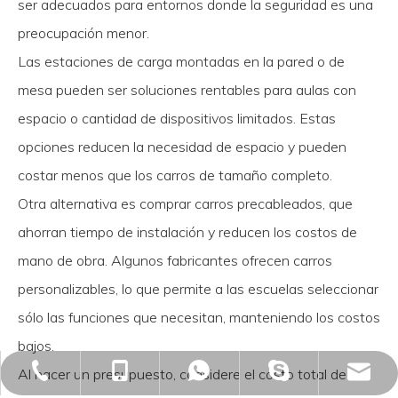
ser adecuados para entornos donde la seguridad es una
preocupación menor.
Las estaciones de carga montadas en la pared o de
mesa pueden ser soluciones rentables para aulas con
espacio o cantidad de dispositivos limitados. Estas
opciones reducen la necesidad de espacio y pueden
costar menos que los carros de tamaño completo.
Otra alternativa es comprar carros precableados, que
ahorran tiempo de instalación y reducen los costos de
mano de obra. Algunos fabricantes ofrecen carros
personalizables, lo que permite a las escuelas seleccionar
sólo las funciones que necesitan, manteniendo los costos
bajos.
Marketing@webit.cc
+86-574-27887831
+86-13968280269
+86-15267858416
ron.chen0827
Al hacer un presupuesto, considere el costo total de