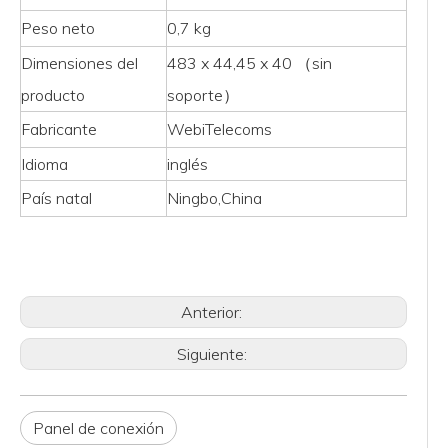
Peso neto
0,7 kg
Dimensiones del
483 x 44,45 x 40 （sin
producto
soporte）
Fabricante
‎WebiTelecoms
Idioma
‎inglés
País natal
‎Ningbo,China
Anterior:
Siguiente:
Panel de conexión