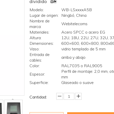
dividido
Modelo:
WB-LSxxxxA5B
Lugar de origen:
Ningbó, China
Nombre de
Webitelecoms
marca:
Materiales:
Acero SPCC o acero EG
Altura:
12U, 18U, 22U, 27U, 32U, 3
Dimensiones:
600×600, 600×800, 800x8
Vaso:
vidrio templado de 5 mm
Entrada de
arriba y abajo
cables:
Color:
RAL7035 o RAL9005
Perfil de montaje: 2,0 mm, ot
Espesor:
mm
Superficie:
Glaseado o suave
Cantidad: