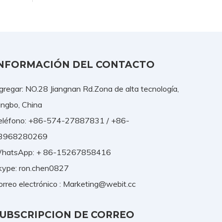
NFORMACIÓN DEL CONTACTO
gregar: NO.28 Jiangnan Rd.Zona de alta tecnología,
ingbo, China
eléfono: +86-574-27887831 / +86-
3968280269
hatsApp: + 86-15267858416
kype: ron.chen0827
orreo electrónico :
Marketing@webit.cc
UBSCRIPCION DE CORREO