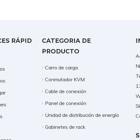
ES RÁPID
CATEGORIA DE
I
PRODUCTO
A
N
Carro de carga
os
T
Conmutador KVM
tos
1
Cable de conexión
gar
W
Panel de conexión
nes
S
Unidad de distribución de energía
C
os
Gabinetes de rack
S