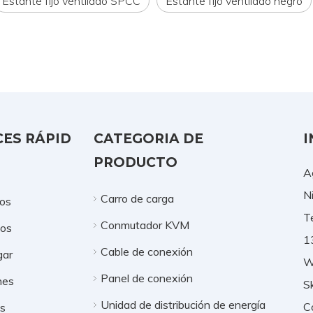
Estante fijo ventilado SPCC
Estante fijo ventilado negro
ES RÁPID
CATEGORIA DE
I
PRODUCTO
A
N
Carro de carga
os
T
Conmutador KVM
tos
1
Cable de conexión
gar
W
Panel de conexión
nes
S
Unidad de distribución de energía
C
os