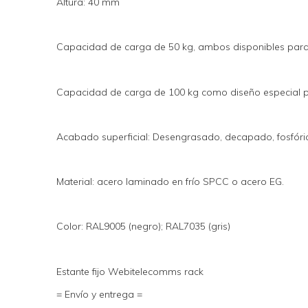
Altura: 40 mm
Capacidad de carga de 50 kg, ambos disponibles para 
Capacidad de carga de 100 kg como diseño especial par
Acabado superficial: Desengrasado, decapado, fosfóric
Material: acero laminado en frío SPCC o acero EG.
Color: RAL9005 (negro); RAL7035 (gris)
Estante fijo Webitelecomms rack
= Envío y entrega =