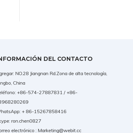
NFORMACIÓN DEL CONTACTO
gregar: NO.28 Jiangnan Rd.Zona de alta tecnología,
ingbo, China
eléfono: +86-574-27887831 / +86-
3968280269
hatsApp: + 86-15267858416
kype: ron.chen0827
orreo electrónico :
Marketing@webit.cc