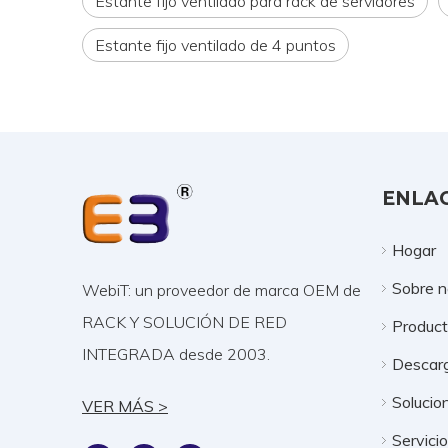
Estante fijo ventilado para rack de servidores
Estante fijo ventilado de 4 puntos
ENLAC
Hogar
Sobre n
WebiT: un proveedor de marca OEM de
RACK Y SOLUCIÓN DE RED
Produc
INTEGRADA desde 2003.
Descar
Solucio
VER MÁS >
Servici