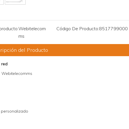
producto:
Webitelecom
Código De Producto:
8517799000
ms
ripción del Producto
 red
rie Webitelecomms
 personalizado